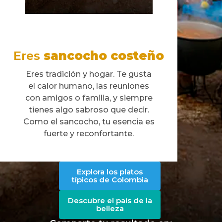
Eres
sancocho costeño
Eres tradición y hogar. Te
gusta
el calor humano, las
reuniones
con amigos o
familia, y siempre
tienes
algo sabroso que decir.
Como el sancocho, tu
esencia es
fuerte y
reconfortante.
Explora los platos
típicos de Colombia
Descubre el país de la
belleza