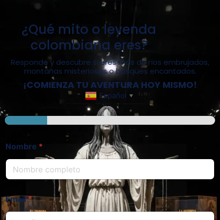
¿Qué mito o leyenda
colombiana eres?
Responde y descubre si eres más de ríos embrujados,
montañas misteriosas o bosques encantados.
¡COMIENZA TU AVENTURA HOY MISMO!
Español
▼
Nombre
*
Email
*